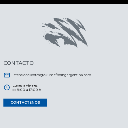
CONTACTO
email
atencionclientes@okumafishingargentina.com
Lunes a viernes
schedule
de 9:00 a 17:00 h
CONTACTENOS