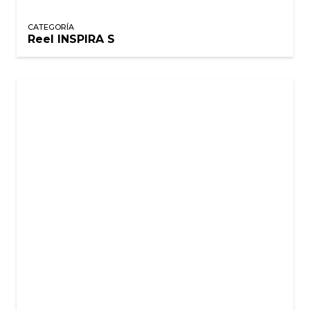
CATEGORÍA
Reel INSPIRA S