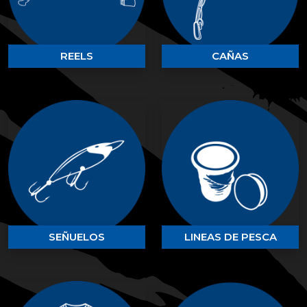
REELS
CAÑAS
SEÑUELOS
LINEAS DE PESCA