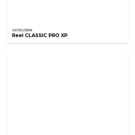
CATEGORÍA
Reel CLASSIC PRO XP