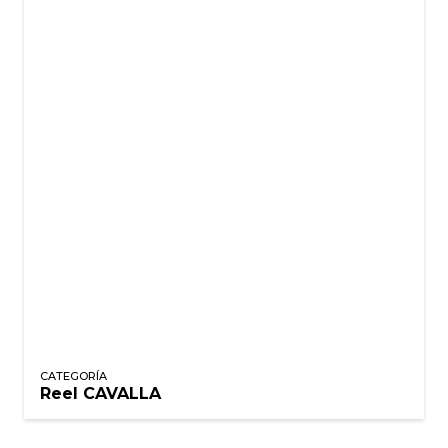
CATEGORÍA
Reel CAVALLA