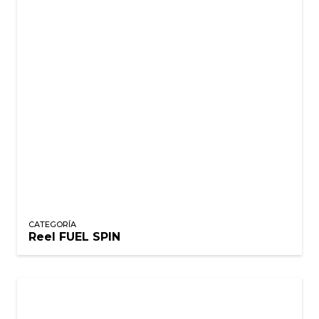
CATEGORÍA
Reel FUEL SPIN