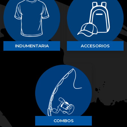
INDUMENTARIA
ACCESORIOS
COMBOS