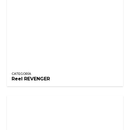
CATEGORÍA
Reel REVENGER