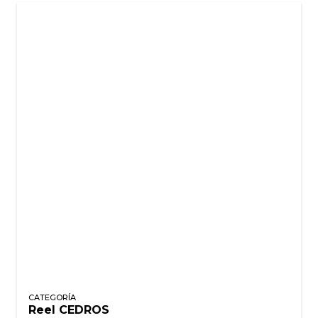
CATEGORÍA
Reel CEDROS