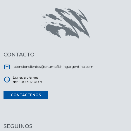
CONTACTO
email
atencionclientes@okumafishingargentina.com
Lunes a viernes
schedule
de 9:00 a 17:00 h
CONTACTENOS
SEGUINOS