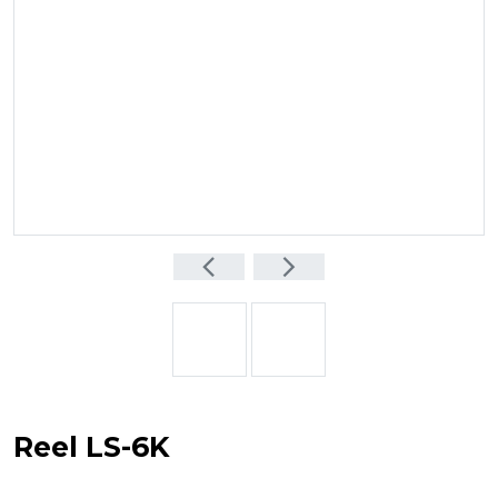
arrow_back_ios
arrow_forward_ios
Anterior
Siguiente
Reel LS-6K